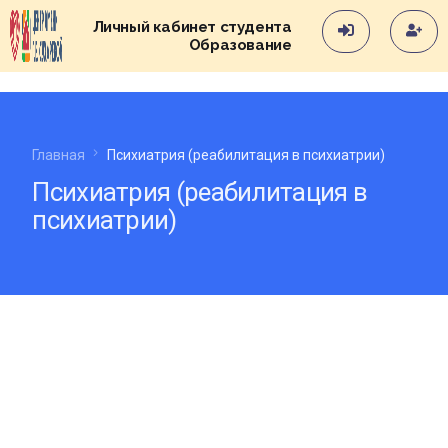
Личный кабинет студента
Образование
Главная
Психиатрия (реабилитация в психиатрии)
Психиатрия (реабилитация в
психиатрии)